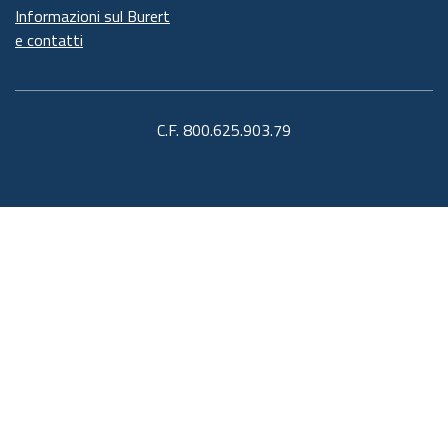
Informazioni sul Burert
e contatti
C.F. 800.625.903.79