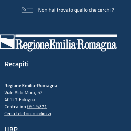
Non hai trovato quello che cerchi ?
Piè
di
pagina
Recapiti
Regione Emilia-Romagna
Viale Aldo Moro, 52
40127 Bologna
Centralino
051 5271
Cerca telefoni o indirizzi
URP