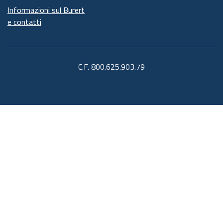
Informazioni sul Burert
e contatti
C.F. 800.625.903.79