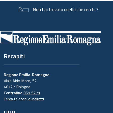
Non hai trovato quello che cerchi ?
Piè
di
pagina
Recapiti
Regione Emilia-Romagna
Viale Aldo Moro, 52
40127 Bologna
Centralino
051 5271
Cerca telefoni o indirizzi
URP