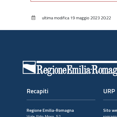
ultima modifica
19 maggio 2023 20:22
Piè
di
pagina
Recapiti
URP
Regione Emilia-Romagna
Sito w
Viale Aldo Moro, 52
romagna