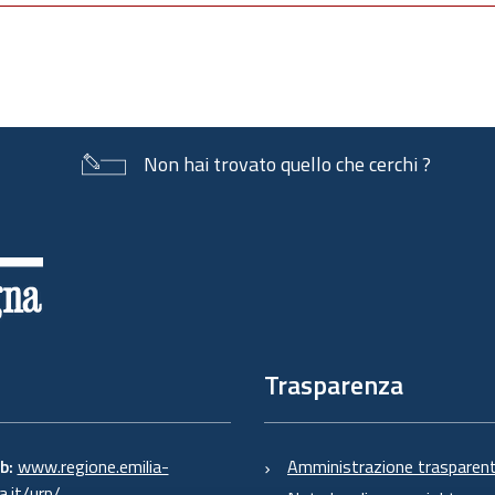
Non hai trovato quello che cerchi ?
Trasparenza
eb:
www.regione.emilia-
Amministrazione trasparen
.it/urp/