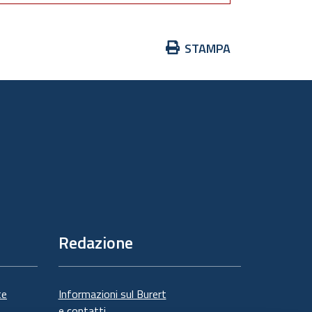
Azioni
STAMPA
sul
documento
Redazione
te
Informazioni sul Burert
e contatti