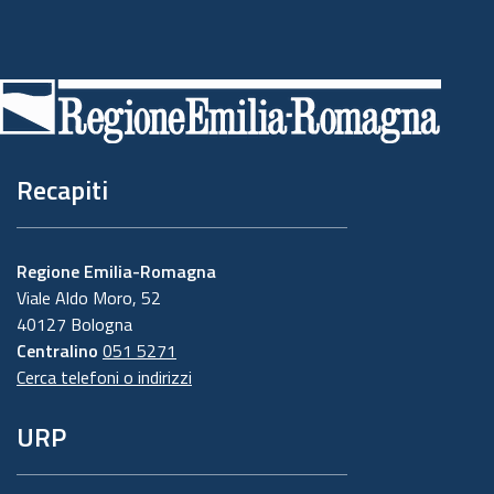
Piè
di
pagina
Recapiti
Regione Emilia-Romagna
Viale Aldo Moro, 52
40127 Bologna
Centralino
051 5271
Cerca telefoni o indirizzi
URP