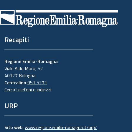
Piè
di
pagina
Recapiti
Regione Emilia-Romagna
Viale Aldo Moro, 52
40127 Bologna
Centralino
051 5271
Cerca telefoni o indirizzi
URP
Sito web:
www.regione.emilia-romagna.it/urp/