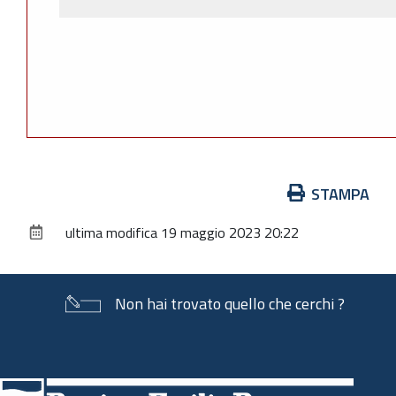
Azioni
STAMPA
sul
ultima modifica
19 maggio 2023 20:22
documento
Non hai trovato quello che cerchi ?
Piè
di