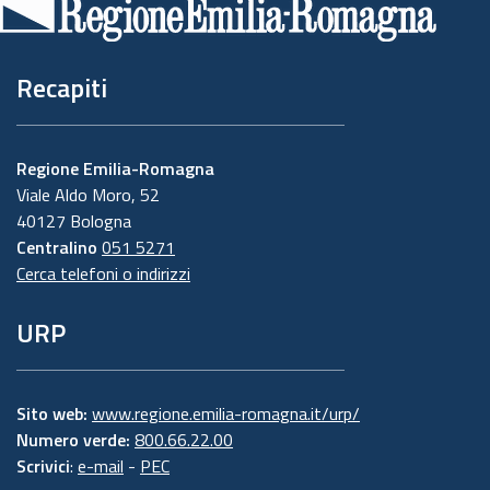
pagina
Recapiti
Regione Emilia-Romagna
Viale Aldo Moro, 52
40127 Bologna
Centralino
051 5271
Cerca telefoni o indirizzi
URP
Sito web:
www.regione.emilia-romagna.it/urp/
Numero verde:
800.66.22.00
Scrivici
:
e-mail
-
PEC