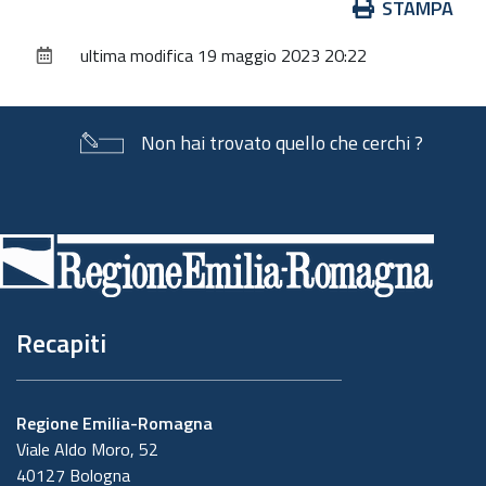
Azioni
STAMPA
sul
ultima modifica
19 maggio 2023 20:22
documento
Non hai trovato quello che cerchi ?
Piè
di
pagina
Recapiti
Regione Emilia-Romagna
Viale Aldo Moro, 52
40127 Bologna