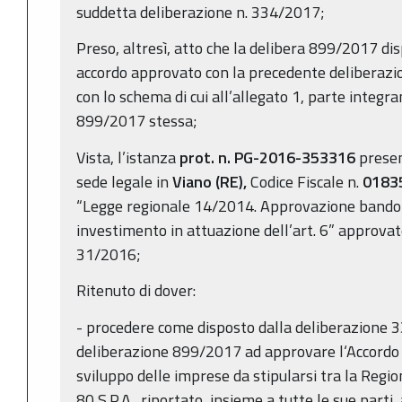
suddetta deliberazione n. 334/2017;
Preso, altresì, atto che la delibera 899/2017 di
accordo approvato con la precedente deliberazi
con lo schema di cui all’allegato 1, parte integr
899/2017 stessa;
Vista, l’istanza
prot. n. PG-2016-353316
prese
sede legale in
Viano (RE),
Codice Fiscale n.
0183
“Legge regionale 14/2014. Approvazione bando p
investimento in attuazione dell’art. 6” approvat
31/2016;
Ritenuto di dover:
- procedere come disposto dalla deliberazione 
deliberazione 899/2017 ad approvare l‘Accordo 
sviluppo delle imprese da stipularsi tra la Re
80 S.P.A., riportato, insieme a tutte le sue parti,