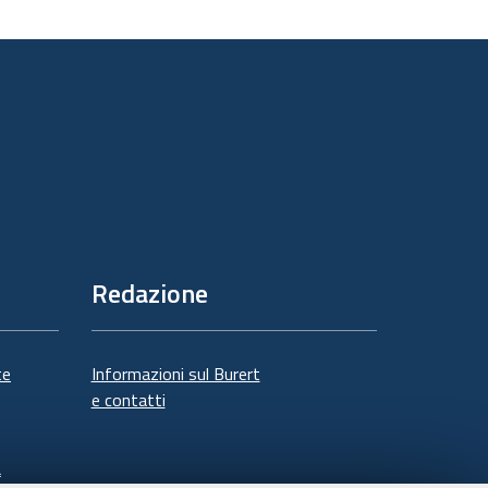
sul
documento
Redazione
te
Informazioni sul Burert
e contatti
à