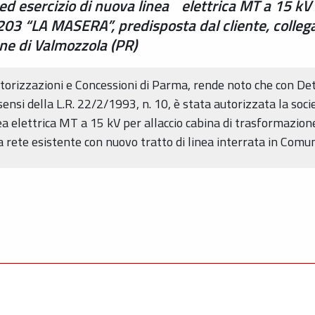
ed esercizio di nuova linea elettrica MT a 15 kV -
 “LA MASERA”, predisposta dal cliente, collegat
une di Valmozzola (PR)
rizzazioni e Concessioni di Parma, rende noto che con De
i della L.R. 22/2/1993, n. 10, è stata autorizzata la societ
inea elettrica MT a 15 kV per allaccio cabina di trasforma
la rete esistente con nuovo tratto di linea interrata in Comu