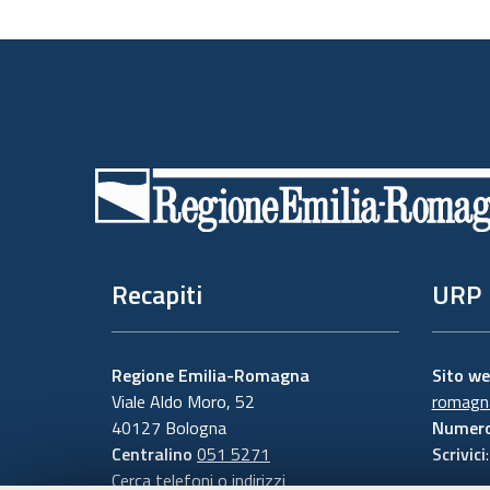
Piè
di
pagina
Recapiti
URP
Regione Emilia-Romagna
Sito w
Viale Aldo Moro, 52
romagna
40127 Bologna
Numero
Centralino
051 5271
Scrivici
Cerca telefoni o indirizzi