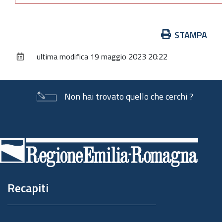
Azioni
STAMPA
sul
ultima modifica
19 maggio 2023 20:22
documento
Non hai trovato quello che cerchi ?
Piè
di
pagina
Recapiti