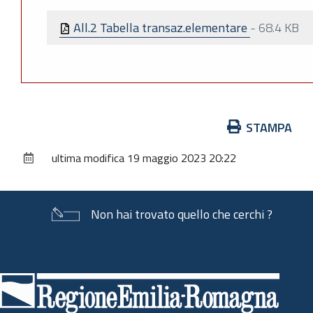
All.2 Tabella transaz.elementare
-
68.4 KB
Azioni
STAMPA
sul
ultima modifica
19 maggio 2023 20:22
documento
Non hai trovato quello che cerchi ?
Piè
di
pagina