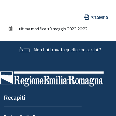
Azioni
STAMPA
sul
ultima modifica
19 maggio 2023 20:22
documento
Non hai trovato quello che cerchi ?
Piè
di
pagina
Recapiti