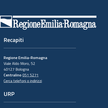
Piè
di
pagina
Recapiti
Regione Emilia-Romagna
Viale Aldo Moro, 52
40127 Bologna
Centralino
051 5271
Cerca telefoni o indirizzi
URP