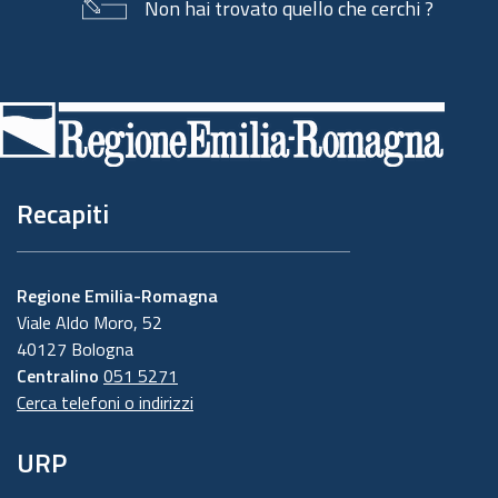
Non hai trovato quello che cerchi ?
Piè
di
pagina
Recapiti
Regione Emilia-Romagna
Viale Aldo Moro, 52
40127 Bologna
Centralino
051 5271
Cerca telefoni o indirizzi
URP