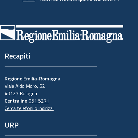
Piè
di
pagina
Recapiti
Regione Emilia-Romagna
Viale Aldo Moro, 52
40127 Bologna
Centralino
051 5271
Cerca telefoni o indirizzi
URP