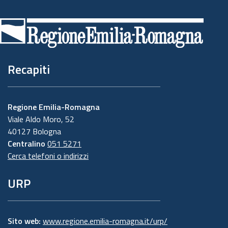
Piè
di
pagina
Recapiti
Regione Emilia-Romagna
Viale Aldo Moro, 52
40127 Bologna
Centralino
051 5271
Cerca telefoni o indirizzi
URP
Sito web:
www.regione.emilia-romagna.it/urp/