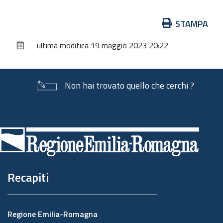
Azioni
STAMPA
sul
ultima modifica
19 maggio 2023 20:22
documento
Non hai trovato quello che cerchi ?
Piè
di
pagina
Recapiti
Regione Emilia-Romagna