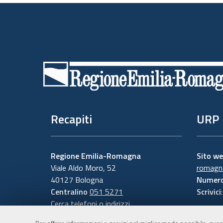
Piè
di
pagina
Recapiti
URP
Regione Emilia-Romagna
Sito w
Viale Aldo Moro, 52
romagna
40127 Bologna
Numero
Centralino
051 5271
Scrivici
Cerca telefoni o indirizzi