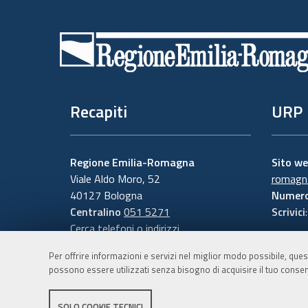
Piè
di
pagina
Recapiti
URP
Regione Emilia-Romagna
Sito w
Viale Aldo Moro, 52
romagna
40127 Bologna
Numero
Centralino
051 5271
Scrivici
Cerca telefoni o indirizzi
Per offrire informazioni e servizi nel miglior modo possibile, ques
possono essere utilizzati senza bisogno di acquisire il tuo consen
SOLO COOKIE TECNICI