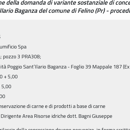
one della domanda di variante sostanziale di conc
Ilario Baganza del comune di Felino (Pr) - proced
5
lumificio Spa
4; pozzo 3 PRA308;
lità Poggio Sant’Ilario Baganza - Foglio 39 Mappale 187 (E
30 + 5,00
+ 5,00
000
servazione di carne e di prodotti a base di carne
 Dirigente Area Risorse idriche dott. Bagni Giuseppe
rilascio della concessione devono pervenire, in forma scritta,