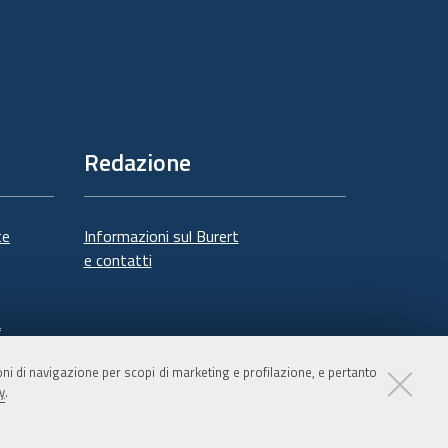
Redazione
te
Informazioni sul Burert
e contatti
à
ioni di navigazione per scopi di marketing e profilazione, e pertanto
y
.