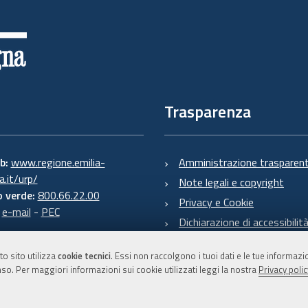
Trasparenza
eb:
www.regione.emilia-
Amministrazione trasparen
.it/urp/
Note legali e copyright
 verde:
800.66.22.00
Privacy e Cookie
:
e-mail
-
PEC
Dichiarazione di accessibilit
to sito utilizza
cookie tecnici
. Essi non raccolgono i tuoi dati e le tue informaz
so. Per maggiori informazioni sui cookie utilizzati leggi la nostra
Privacy polic
C.F. 800.625.903.79