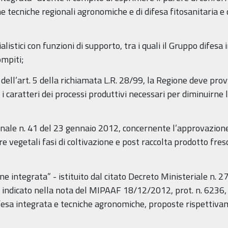
e tecniche regionali agronomiche e di difesa fitosanitaria e 
cialistici con funzioni di supporto, tra i quali il Gruppo difes
ompiti;
dell’art. 5 della richiamata L.R. 28/99, la Regione deve pro
o i caratteri dei processi produttivi necessari per diminuirne
onale n. 41 del 23 gennaio 2012, concernente l’approvazione d
re vegetali fasi di coltivazione e post raccolta prodotto fresc
e integrata” - istituito dal citato Decreto Ministeriale n. 
indicato nella nota del MIPAAF 18/12/2012, prot. n. 6236, 
fesa integrata e tecniche agronomiche, proposte rispettiva