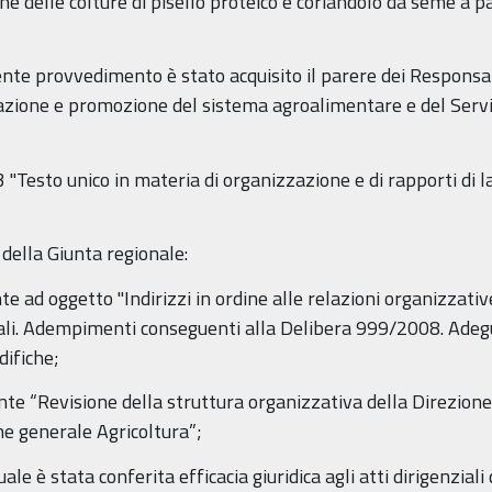
one delle colture di pisello proteico e coriandolo da seme a 
nte provvedimento è stato acquisito il parere dei Responsabi
azione e promozione del sistema agroalimentare e del Servizi
 "Testo unico in materia di organizzazione e di rapporti di 
della Giunta regionale:
 ad oggetto "Indirizzi in ordine alle relazioni organizzative
enziali. Adempimenti conseguenti alla Delibera 999/2008. A
difiche;
te “Revisione della struttura organizzativa della Direzione
e generale Agricoltura”;
le è stata conferita efficacia giuridica agli atti dirigenziali 