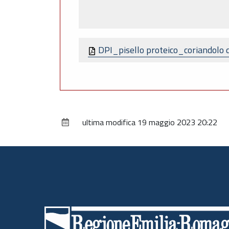
DPI_pisello proteico_coriandolo
ultima modifica
19 maggio 2023 20:22
Piè
di
pagina