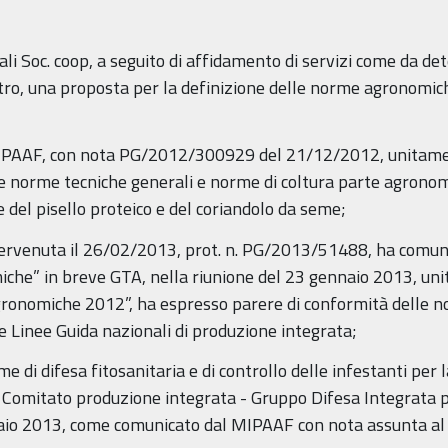
ali Soc. coop, a seguito di affidamento di servizi come da d
tro, una proposta per la definizione delle norme agronomiche
MIPAAF, con nota PG/2012/300929 del 21/12/2012, unitament
alle norme tecniche generali e norme di coltura parte agrono
del pisello proteico e del coriandolo da seme;
ervenuta il 26/02/2013, prot. n. PG/2013/51488, ha comuni
che” in breve GTA, nella riunione del 23 gennaio 2013, uni
gronomiche 2012”, ha espresso parere di conformità delle 
e Linee Guida nazionali di produzione integrata;
 di difesa fitosanitaria e di controllo delle infestanti per la
Comitato produzione integrata - Gruppo Difesa Integrata per
braio 2013, come comunicato dal MIPAAF con nota assunta al 