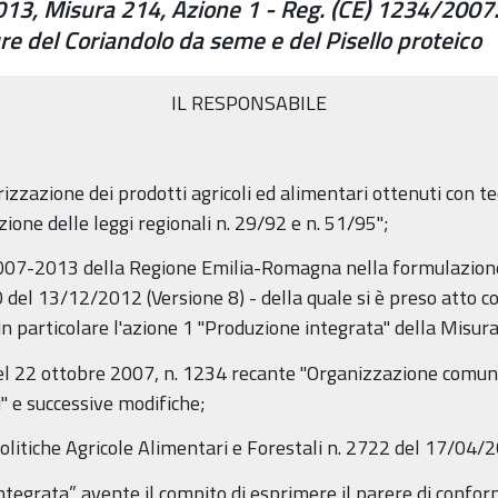
013, Misura 214, Azione 1 - Reg. (CE) 1234/2007. 
re del Coriandolo da seme e del Pisello proteico
IL RESPONSABILE
orizzazione dei prodotti agricoli ed alimentari ottenuti con 
ione delle leggi regionali n. 29/92 e n. 51/95";
2007-2013 della Regione Emilia-Romagna nella formulazio
del 13/12/2012 (Versione 8) - della quale si è preso atto c
n particolare l'azione 1 "Produzione integrata" della Misu
del 22 ottobre 2007, n. 1234 recante "Organizzazione comune 
i" e successive modifiche;
Politiche Agricole Alimentari e Forestali n. 2722 del 17/04/
ntegrata” avente il compito di esprimere il parere di conformit