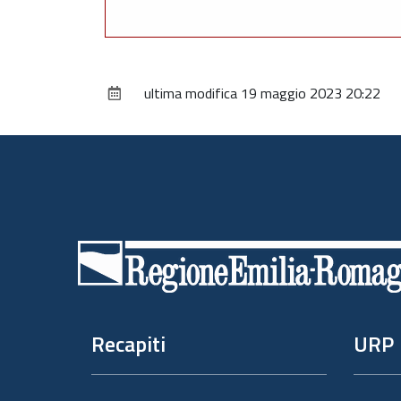
ultima modifica
19 maggio 2023 20:22
Piè
di
pagina
Recapiti
URP