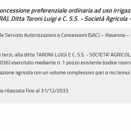
cessione preferenziale ordinaria ad uso irrigaz
RA). Ditta Taroni Luigi e C. S.S. - Società Agricol
 Servizio Autorizzazioni e Concessioni (SAC) – Ravenna – 
tti di terzi, alla ditta TARONI LUIGI E C. S.S. - SOCIETA' AGRICO
036) esercitato mediante n. 1 pozzo esistente (codice riso
rrigazione agricola con un volume complessivo pari a mc/annu
sia rilasciata fino al 31/12/2033.