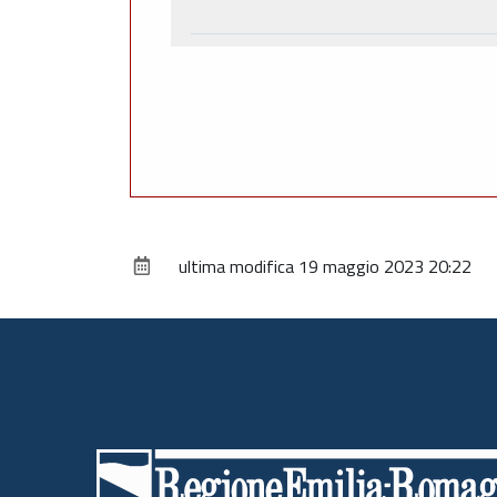
ultima modifica
19 maggio 2023 20:22
Piè
di
pagina