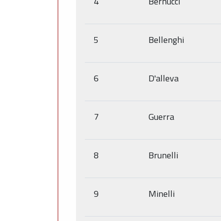
4
Bernucci
5
Bellenghi
6
D'alleva
7
Guerra
8
Brunelli
9
Minelli