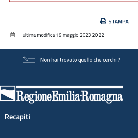
Azioni
STAMPA
sul
ultima modifica
19 maggio 2023 20:22
documento
Non hai trovato quello che cerchi ?
Piè
di
pagina
Recapiti