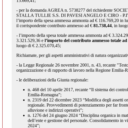
15.669,41;
- per la domanda AGREA n. 5738277 del richiedente SO
STALLA TULLIE S.S. DI PAVESI ANGELO E CIRO - P.I
l’importo della spesa ammessa ammonta ad € 116.769,20 in l
il corrispondente contributo ammesso ad €
81.738,44
, in luog
- l’importo della spesa totale ammessa ammonta ad € 3.324.29
3.321.529,36 e
l’importo del contributo ammesso totale ad
luogo di € 2.325.070,45;
Richiamate, per gli aspetti amministrativi di natura organizzati
- la Legge Regionale 26 novembre 2001, n. 43, recante "Testo
organizzazione e di rapporto di lavoro nella Regione Emilia
- le deliberazioni della Giunta regionale:
n. 468 del 10 aprile 2017, recante “Il sistema dei control
Emilia-Romagna”;
n. 2319 del 22 dicembre 2023 “Modifica degli assetti or
regionale. Provvedimenti di potenziamento per far fronte
alluvione e indirizzi operativi”;
n. 1276 del 24 giugno 2024 “Disciplina organica in mat
dell’ente e gestione del personale. Consolidamento in vi
2024”;