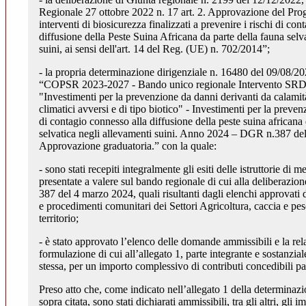
Regionale 27 ottobre 2022 n. 17 art. 2. Approvazione del Pr
interventi di biosicurezza finalizzati a prevenire i rischi di con
diffusione della Peste Suina Africana da parte della fauna selv
suini, ai sensi dell'art. 14 del Reg. (UE) n. 702/2014”;
- la propria determinazione dirigenziale n. 16480 del 09/08/2
“COPSR 2023-2027 - Bando unico regionale Intervento SRD
"Investimenti per la prevenzione da danni derivanti da calamità
climatici avversi e di tipo biotico" - Investimenti per la prevenz
di contagio connesso alla diffusione della peste suina africana 
selvatica negli allevamenti suini. Anno 2024 – DGR n.387 de
Approvazione graduatoria.” con la quale:
- sono stati recepiti integralmente gli esiti delle istruttorie di
presentate a valere sul bando regionale di cui alla deliberazion
387 del 4 marzo 2024, quali risultanti dagli elenchi approvati
e procedimenti comunitari dei Settori Agricoltura, caccia e pe
territorio;
- è stato approvato l’elenco delle domande ammissibili e la rela
formulazione di cui all’allegato 1, parte integrante e sostanzia
stessa, per un importo complessivo di contributi concedibili p
Preso atto che, come indicato nell’allegato 1 della determina
sopra citata, sono stati dichiarati ammissibili, tra gli altri, gli i