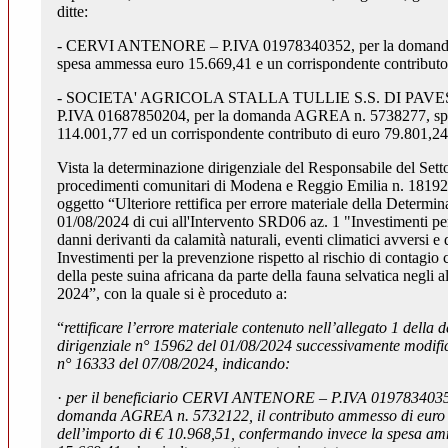
ditte:
- CERVI ANTENORE – P.IVA 01978340352, per la doman
spesa ammessa euro 15.669,41 e un corrispondente contributo
- SOCIETA' AGRICOLA STALLA TULLIE S.S. DI PAVE
P.IVA 01687850204, per la domanda AGREA n. 5738277, sp
114.001,77 ed un corrispondente contributo di euro 79.801,24
Vista la determinazione dirigenziale del Responsabile del Sett
procedimenti comunitari di Modena e Reggio Emilia n. 18192
oggetto “Ulteriore rettifica per errore materiale della Determi
01/08/2024 di cui all'Intervento SRD06 az. 1 "Investimenti pe
danni derivanti da calamità naturali, eventi climatici avversi e 
Investimenti per la prevenzione rispetto al rischio di contagio 
della peste suina africana da parte della fauna selvatica negli 
2024”, con la quale si è proceduto a:
“
rettificare l’errore materiale contenuto nell’allegato 1 della
dirigenziale n° 15962 del 01/08/2024 successivamente modifi
n° 16333 del 07/08/2024, indicando:
·
per il beneficiario CERVI ANTENORE – P.IVA 01978340352,
domanda AGREA n. 5732122, il contributo ammesso di euro 
dell’importo di € 10.968,51, confermando invece la spesa am