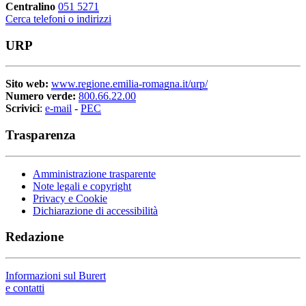
Centralino
051 5271
Cerca telefoni o indirizzi
URP
Sito web:
www.regione.emilia-romagna.it/urp/
Numero verde:
800.66.22.00
Scrivici
:
e-mail
-
PEC
Trasparenza
Amministrazione trasparente
Note legali e copyright
Privacy e Cookie
Dichiarazione di accessibilità
Redazione
Informazioni sul Burert
e contatti