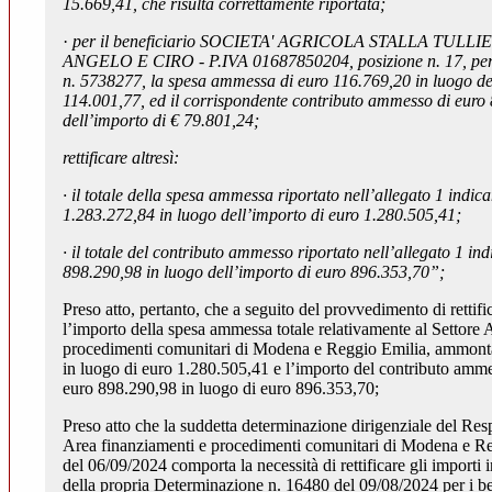
15.669,41, che risulta correttamente riportata;
·
per il beneficiario SOCIETA' AGRICOLA STALLA TULLIE
ANGELO E CIRO - P.IVA 01687850204, posizione n. 17, p
n. 5738277, la spesa ammessa di euro 116.769,20 in luogo de
114.001,77, ed il corrispondente contributo ammesso di euro
dell’importo di € 79.801,24;
rettificare altresì:
· il totale della spesa ammessa riportato nell’allegato 1 indic
1.283.272,84 in luogo dell’importo di euro 1.280.505,41;
· il totale del contributo ammesso riportato nell’allegato 1 in
898.290,98 in luogo dell’importo di euro 896.353,70”;
Preso atto, pertanto, che a seguito del provvedimento di rettific
l’importo della spesa ammessa totale relativamente al Settore 
procedimenti comunitari di Modena e Reggio Emilia, ammont
in luogo di euro 1.280.505,41 e l’importo del contributo amm
euro 898.290,98 in luogo di euro 896.353,70;
Preso atto che la suddetta determinazione dirigenziale del Res
Area finanziamenti e procedimenti comunitari di Modena e R
del 06/09/2024 comporta la necessità di rettificare gli importi i
della propria Determinazione n. 16480 del 09/08/2024 per i 