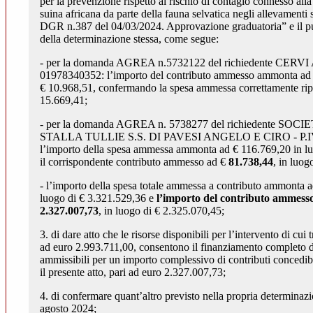
per la prevenzione rispetto al rischio di contagio connesso alla
suina africana da parte della fauna selvatica negli allevamenti
DGR n.387 del 04/03/2024. Approvazione graduatoria” e il pun
della determinazione stessa, come segue:
- per la domanda AGREA n.5732122 del richiedente CER
01978340352: l’importo del contributo ammesso ammonta ad
€ 10.968,51, confermando la spesa ammessa correttamente ripo
15.669,41;
- per la domanda AGREA n. 5738277 del richiedente SO
STALLA TULLIE S.S. DI PAVESI ANGELO E CIRO - P.I
l’importo della spesa ammessa ammonta ad € 116.769,20 in l
il corrispondente contributo ammesso ad €
81.738,44
, in luog
- l’importo della spesa totale ammessa a contributo ammonta 
luogo di € 3.321.529,36 e
l’importo del contributo ammesso
2.327.007,73
, in luogo di € 2.325.070,45;
3. di dare atto che le risorse disponibili per l’intervento di cu
ad euro 2.993.711,00, consentono il finanziamento completo d
ammissibili per un importo complessivo di contributi concedibi
il presente atto, pari ad euro 2.327.007,73;
4. di confermare quant’altro previsto nella propria determinaz
agosto 2024;