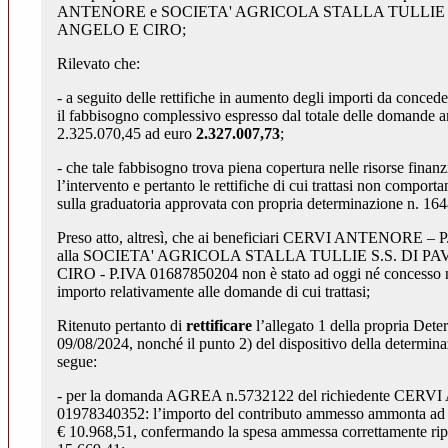
ANTENORE e SOCIETA' AGRICOLA STALLA TULLIE S
ANGELO E CIRO;
Rilevato che:
- a seguito delle rettifiche in aumento degli importi da conceder
il fabbisogno complessivo espresso dal totale delle domande a
2.325.070,45 ad euro
2.327.007,73
;
- che tale fabbisogno trova piena copertura nelle risorse finanzi
l’intervento e pertanto le rettifiche di cui trattasi non comport
sulla graduatoria approvata con propria determinazione n. 16
Preso atto, altresì, che ai beneficiari CERVI ANTENORE – 
alla SOCIETA' AGRICOLA STALLA TULLIE S.S. DI P
CIRO - P.IVA 01687850204 non è stato ad oggi né concesso n
importo relativamente alle domande di cui trattasi;
Ritenuto pertanto di
rettificare
l’allegato 1 della propria Det
09/08/2024, nonché il punto 2) del dispositivo della determin
segue:
- per la domanda AGREA n.5732122 del richiedente CER
01978340352: l’importo del contributo ammesso ammonta ad
€ 10.968,51, confermando la spesa ammessa correttamente ripo