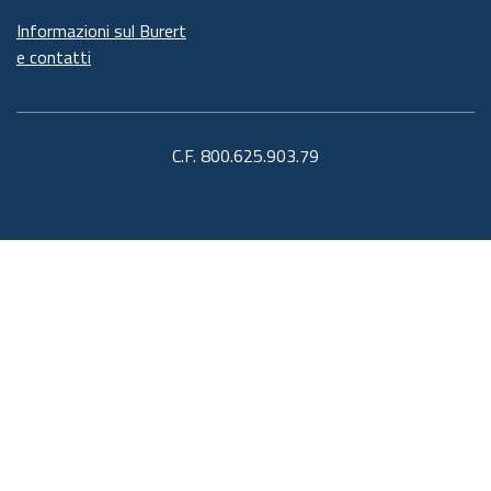
Informazioni sul Burert
e contatti
C.F. 800.625.903.79