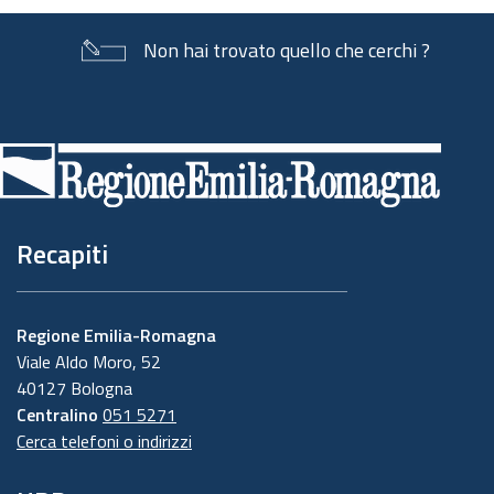
Non hai trovato quello che cerchi ?
Piè
di
pagina
Recapiti
Regione Emilia-Romagna
Viale Aldo Moro, 52
40127 Bologna
Centralino
051 5271
Cerca telefoni o indirizzi