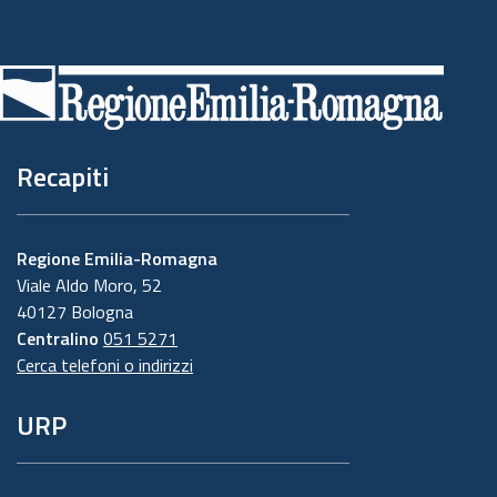
Piè
di
pagina
Recapiti
Regione Emilia-Romagna
Viale Aldo Moro, 52
40127 Bologna
Centralino
051 5271
Cerca telefoni o indirizzi
URP