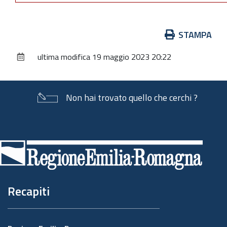
Azioni
STAMPA
sul
ultima modifica
19 maggio 2023 20:22
documento
Non hai trovato quello che cerchi ?
Piè
di
pagina
Recapiti