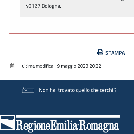
40127 Bologna.
Azioni
STAMPA
sul
ultima modifica
19 maggio 2023 20:22
documento
Non hai trovato quello che cerchi ?
Piè
di
pagina