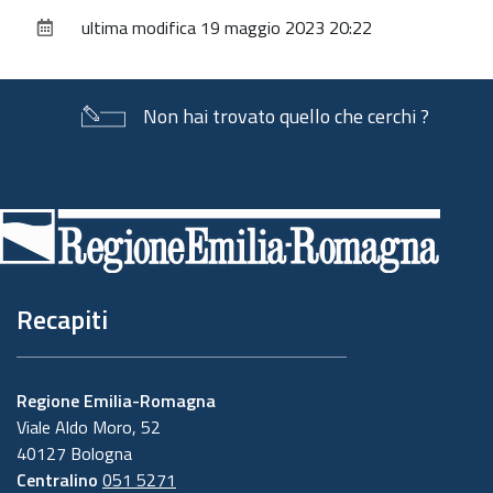
sul
ultima modifica
19 maggio 2023 20:22
documento
Non hai trovato quello che cerchi ?
Piè
di
pagina
Recapiti
Regione Emilia-Romagna
Viale Aldo Moro, 52
40127 Bologna
Centralino
051 5271