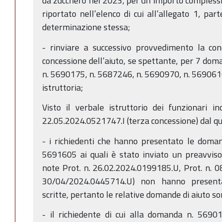
da zucchero nel 2023, per un importo complessi
riportato nell’elenco di cui all’allegato 1, par
determinazione stessa;
- rinviare a successivo provvedimento la con
concessione dell’aiuto, se spettante, per 7 dom
n. 5690175, n. 5687246, n. 5690970, n. 5690610
istruttoria;
Visto il verbale istruttorio dei funzionari i
22.05.2024.0521747.I (terza concessione) dal q
- i richiedenti che hanno presentato le doma
5691605 ai quali è stato inviato un preavviso
note Prot. n. 26.02.2024.0199185.U, Prot. n. 
30/04/2024.0445714.U) non hanno present
scritte, pertanto le relative domande di aiuto so
- il richiedente di cui alla domanda n. 5690