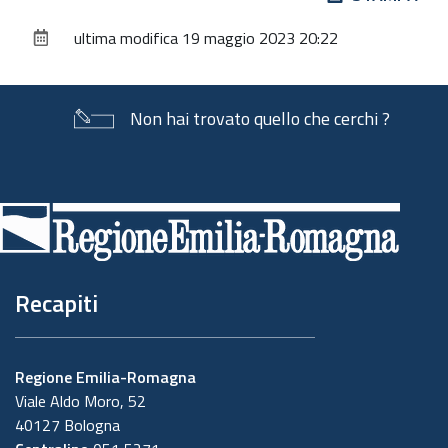
sul
ultima modifica
19 maggio 2023 20:22
documento
Non hai trovato quello che cerchi ?
Piè
di
pagina
Recapiti
Regione Emilia-Romagna
Viale Aldo Moro, 52
40127 Bologna