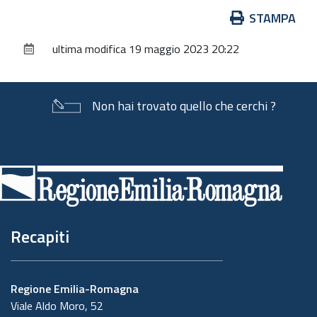
Azioni
STAMPA
sul
ultima modifica
19 maggio 2023 20:22
documento
Non hai trovato quello che cerchi ?
Piè
di
pagina
Recapiti
Regione Emilia-Romagna
Viale Aldo Moro, 52