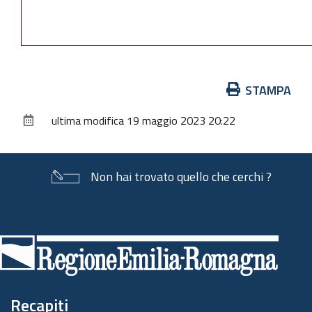
Azioni
STAMPA
sul
ultima modifica
19 maggio 2023 20:22
documento
Non hai trovato quello che cerchi ?
Piè
di
pagina
Recapiti