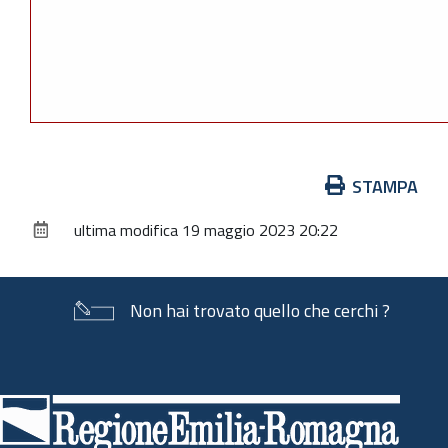
Azioni
STAMPA
sul
ultima modifica
19 maggio 2023 20:22
documento
Non hai trovato quello che cerchi ?
Piè
di
pagina