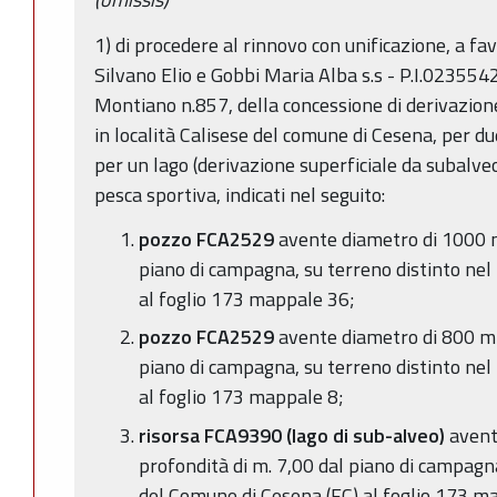
1) di procedere al rinnovo con unificazione, a fa
Silvano Elio e Gobbi Maria Alba s.s - P.I.023554
Montiano n.857, della concessione di derivazion
in località Calisese del comune di Cesena, per du
per un lago (derivazione superficiale da subalveo
pesca sportiva, indicati nel seguito:
pozzo FCA2529
avente diametro di 1000 m
piano di campagna, su terreno distinto ne
al foglio 173 mappale 36;
pozzo FCA2529
avente diametro di 800 mm
piano di campagna, su terreno distinto ne
al foglio 173 mappale 8;
risorsa FCA9390 (lago di sub-alveo)
avent
profondità di m. 7,00 dal piano di campagn
del Comune di Cesena (FC) al foglio 173 m