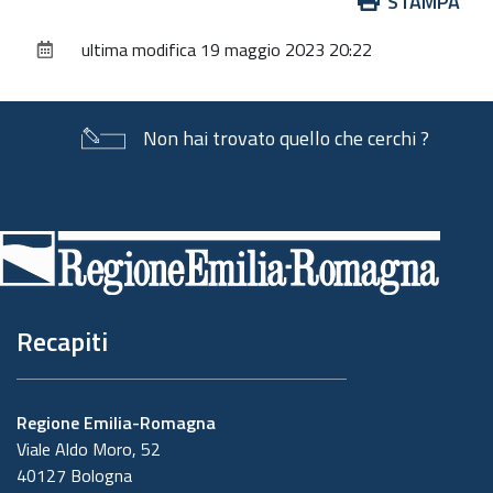
Azioni
STAMPA
sul
ultima modifica
19 maggio 2023 20:22
documento
Non hai trovato quello che cerchi ?
Piè
di
pagina
Recapiti
Regione Emilia-Romagna
Viale Aldo Moro, 52
40127 Bologna