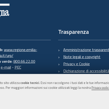
Trasparenza
eb:
www.regione.emilia-
Amministrazione trasparen
.it/urp/
Note legali e copyright
 verde:
800.66.22.00
Privacy e Cookie
:
e-mail
-
PEC
Dichiarazione di accessibilit
to sito utilizza
cookie tecnici
. Essi non raccolgono i tuoi dati e le tue informaz
so. Per maggiori informazioni sui cookie utilizzati leggi la nostra
Privacy polic
C.F. 800.625.903.79