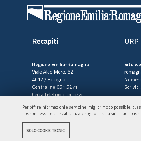
di
pagina
Recapiti
URP
Regione Emilia-Romagna
Sito w
Viale Aldo Moro, 52
romagna
40127 Bologna
Numero
Centralino
051 5271
Scrivici
Cerca telefoni o indirizzi
Per offrire informazioni e servizi nel miglior modo possibile, ques
possono essere utilizzati senza bisogno di acquisire il tuo consen
SOLO COOKIE TECNICI