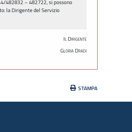
0544/482832 – 482722, si possono
o: la Dirigente del Servizio
Il Dirigente
Gloria Dradi
Azioni
STAMPA
sul
documento