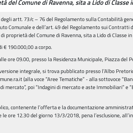
età del Comune di Ravenna, sita a Lido di Classe 
 degli artt. 73/c – 76 del Regolamento sulla Contabilità gen
tuto Comunale e dell’art. 49 del Regolamento sui Contratti 
, di proprietà del Comune di Ravenna, sita a Lido di Classe in
di € 190.000,00 a corpo.
 alle ore 09.00, presso la Residenza Municipale, Piazza del 
n versione integrale, si trova pubblicato presso l’Albo Preto
mune.ra.it (alla voce “Aree Tematiche” - alla sottovoce “Band
 di mercato”, poi “Indagini di mercato e aste Immobiliari” e 
plico, contenente l’offerta e la documentazione amministrat
e ore 12.30 del giorno 13/3/2018, pena l’esclusione, all’ind