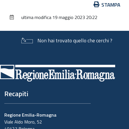
Azioni
STAMPA
sul
ultima modifica
19 maggio 2023 20:22
documento
Non hai trovato quello che cerchi ?
Piè
di
pagina
Recapiti
Regione Emilia-Romagna
Viale Aldo Moro, 52
40127 Bologna