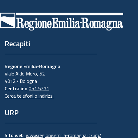
Piè
di
pagina
Recapiti
Regione Emilia-Romagna
Viale Aldo Moro, 52
40127 Bologna
Centralino
051 5271
Cerca telefoni o indirizzi
URP
Sito web:
www.regione.emilia-romagna.it/urp/