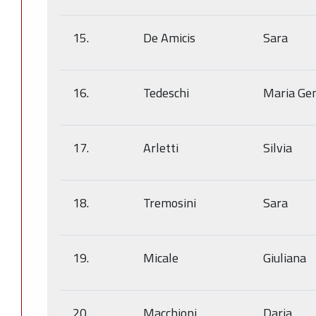
15.
De Amicis
Sara
16.
Tedeschi
Maria G
17.
Arletti
Silvia
18.
Tremosini
Sara
19.
Micale
Giuliana
20.
Macchioni
Daria