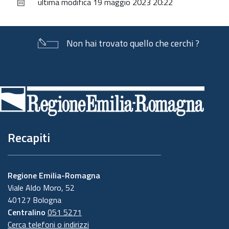
ultima modifica
19 maggio 2023 20:22
documento
Non hai trovato quello che cerchi ?
Piè
di
pagina
Recapiti
Regione Emilia-Romagna
Viale Aldo Moro, 52
40127 Bologna
Centralino
051 5271
Cerca telefoni o indirizzi