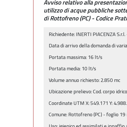
Avviso relativo alla presentazio
utilizzo di acque pubbliche sott
di Rottofreno (PC) - Codice Pr
Richiedente: INERTI PIACENZA S.r.l.
Data di arrivo della domanda di vari
Portata massima: 16 lt/s
Portata media: 10 lt/s
Volume annuo richiesto: 2.850 mc
Ubicazione prelievo: Cod. corpo idri
Coordinate UTM X: 549.171 Y: 4.988
Comune: Rottofreno (PC) - foglio 1
Uso: igienico ed assimilati e innaffio