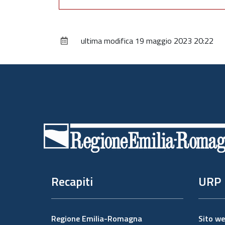
ultima modifica
19 maggio 2023 20:22
Piè
di
pagina
Recapiti
URP
Regione Emilia-Romagna
Sito w