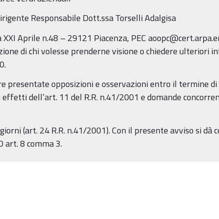
rigente Responsabile Dott.ssa Torselli Adalgisa
 XXI Aprile n.48 – 29121 Piacenza, PEC aoopc@cert.arpa.em
zione di chi volesse prenderne visione o chiedere ulteriori i
0.
 presentate opposizioni e osservazioni entro il termine di 
i effetti dell’art. 11 del R.R. n.41/2001 e domande concorrent
iorni (art. 24 R.R. n.41/2001). Con il presente avviso si dà 
0 art. 8 comma 3.