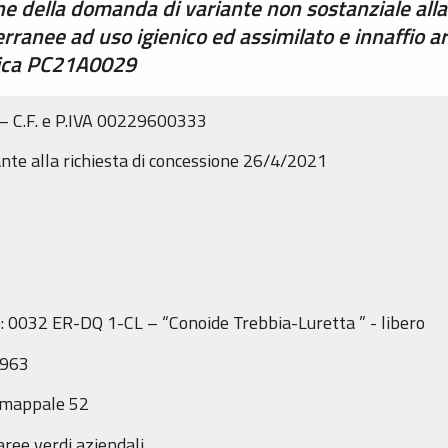
ne della domanda di variante non sostanziale alla
erranee ad uso igienico ed assimilato e innaffio 
atica PC21A0029
 – C.F. e P.IVA 00229600333
ante alla richiesta di concessione 26/4/2021
co: 0032 ER-DQ 1-CL – “Conoide Trebbia-Luretta ” - libero
.963
9 mappale 52
 aree verdi aziendali