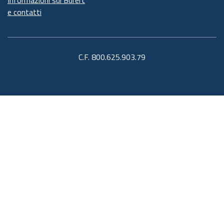
e contatti
C.F. 800.625.903.79