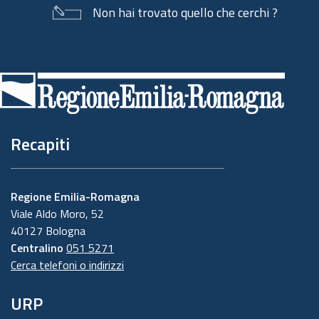
Non hai trovato quello che cerchi ?
Piè
di
pagina
Recapiti
Regione Emilia-Romagna
Viale Aldo Moro, 52
40127 Bologna
Centralino
051 5271
Cerca telefoni o indirizzi
URP