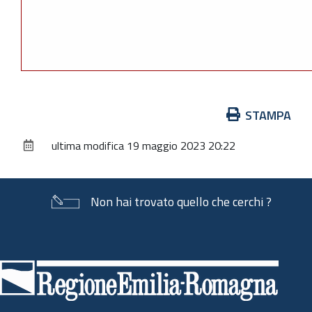
Azioni
STAMPA
sul
ultima modifica
19 maggio 2023 20:22
documento
Non hai trovato quello che cerchi ?
Piè
di
pagina