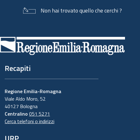
Non hai trovato quello che cerchi ?
Piè
di
pagina
Recapiti
Regione Emilia-Romagna
Viale Aldo Moro, 52
40127 Bologna
Centralino
051 5271
Cerca telefoni o indirizzi
URP