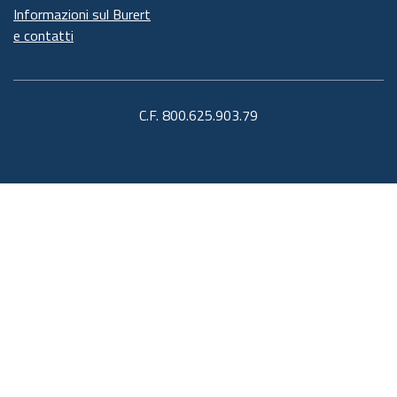
Informazioni sul Burert
e contatti
C.F. 800.625.903.79