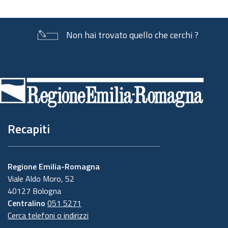
Non hai trovato quello che cerchi ?
Piè
di
pagina
Recapiti
Regione Emilia-Romagna
Viale Aldo Moro, 52
40127 Bologna
Centralino
051 5271
Cerca telefoni o indirizzi