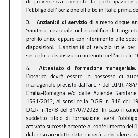
di provenienza consente la partecipazione 
l’obbligo dell’iscrizione all’albo in Italia prima d
3.
Anzianità di servizio
di almeno cinque ann
Sanitario nazionale nella qualifica di Dirigent
profilo unico oppure con riferimento alle speci
disposizioni. L’anzianità di servizio utile pe
secondo le disposizioni contenute nell’articolo 1
4.
Attestato di formazione manageriale
.
l’incarico dovrà essere in possesso di att
manageriale previsto dall’art. 7 del D.P.R. 484
Emilia-Romagna e/o dalle Aziende Sanitarie 
1561/2013, ai sensi della D.G.R. n. 318 del 1
D.G.R. n.1348 del 31/07/2023. In caso il cand
suddetto titolo di formazione, avrà l’obblig
attivato successivamente al conferimento dell’
del corso anzidetto determinerà la decadenza del