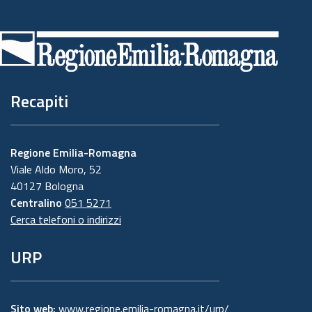
Piè
di
pagina
Recapiti
Regione Emilia-Romagna
Viale Aldo Moro, 52
40127 Bologna
Centralino
051 5271
Cerca telefoni o indirizzi
URP
Sito web:
www.regione.emilia-romagna.it/urp/