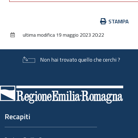
Azioni
STAMPA
sul
ultima modifica
19 maggio 2023 20:22
documento
Non hai trovato quello che cerchi ?
Piè
di
pagina
Recapiti