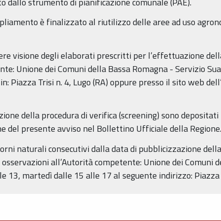
o dallo strumento di pianificazione comunale (PAE).
 ampliamento è finalizzato al riutilizzo delle aree ad uso a
re visione degli elaborati prescritti per l’effettuazione dell
nte: Unione dei Comuni della Bassa Romagna - Servizio Suap
 in: Piazza Trisi n. 4, Lugo (RA) oppure presso il sito web de
uazione della procedura di verifica (screening) sono depositat
ne del presente avviso nel Bollettino Ufficiale della Regione
orni naturali consecutivi dalla data di pubblicizzazione del
osservazioni all’Autorità competente: Unione dei Comuni d
le 13, martedì dalle 15 alle 17 al seguente indirizzo: Piazza T