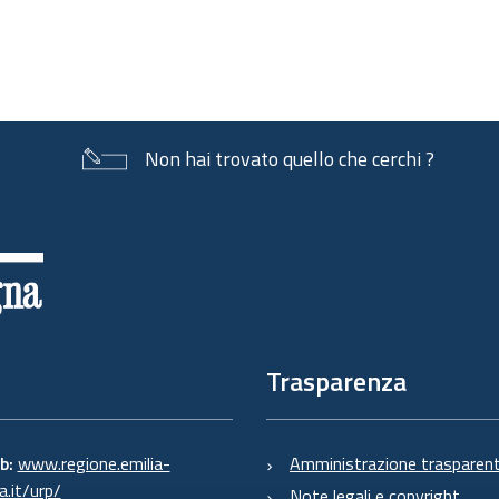
Non hai trovato quello che cerchi ?
Trasparenza
eb:
www.regione.emilia-
Amministrazione trasparen
.it/urp/
Note legali e copyright