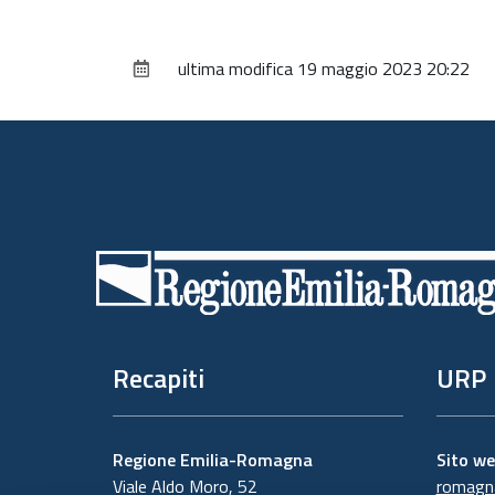
ultima modifica
19 maggio 2023 20:22
Piè
di
pagina
Recapiti
URP
Regione Emilia-Romagna
Sito w
Viale Aldo Moro, 52
romagna