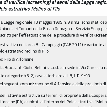
i verifica (screening) ai sensi della Legge region
lo estrattivo Molino di Filo
ella Legge regionale 18 maggio 1999 n. 9 s.m.i., sono stati dep
nione dei Comuni della Bassa Romagna - Servizio Suap per l
scritti per l’effettuazione della procedura di verifica (screeni
estrattiva nell'area B - Campeggia (PAE 2011) e variante al ri
olo estrattivo Molino di Filo
c. Filo di Alfonsine
Braccianti Giulio Bellini s.c.a.r.l. con sede in Via Garusola n.
e categoria: b.3. 2) cave e torbiere all. B, L.R. 9/99
o dei seguenti comuni: comune di Alfonsine e della provincia d
ell'attività estrattiva su terreni di proprietà della Cooperat
Alfonsine (RA) e ubicati all'interno del Polo estrattivo “Molin