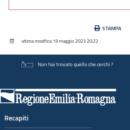
Azioni
STAMPA
sul
ultima modifica
19 maggio 2023 20:22
documento
Non hai trovato quello che cerchi ?
Piè
di
pagina
Recapiti