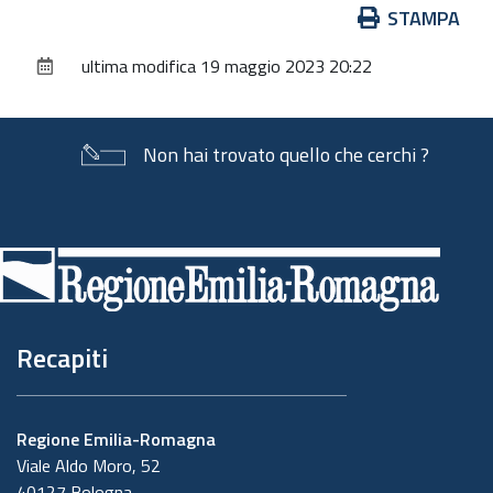
Azioni
STAMPA
sul
ultima modifica
19 maggio 2023 20:22
documento
Non hai trovato quello che cerchi ?
Piè
di
pagina
Recapiti
Regione Emilia-Romagna
Viale Aldo Moro, 52
40127 Bologna