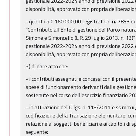
gestionale 2022-2024 anno di previsione 2022 
disponibilità, approvato con propria deliberazi
- quanto a € 160.000,00 registrata al
n. 7853
di
"Contributo all'Ente di gestione del Parco natur
Simone e Simoncello (L.R. 29 luglio 2013, n. 13)" 
gestionale 2022-2024 anno di previsione 2022 
disponibilità, approvato con propria deliberazi
3) di dare atto che:
- i contributi assegnati e concessi con il prese
spese di funzionamento derivanti dalla gestione
sostenute nel corso dell’esercizio finanziario 20
- in attuazione del D.lgs. n. 118/2011 e ss.mm.ii.
codificazione della Transazione elementare, come
relazione ai soggetti beneficiari e ai capitoli di s
seguente: