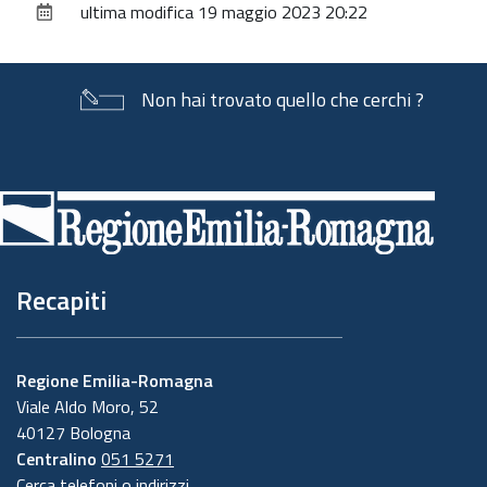
ultima modifica
19 maggio 2023 20:22
documento
Non hai trovato quello che cerchi ?
Piè
di
pagina
Recapiti
Regione Emilia-Romagna
Viale Aldo Moro, 52
40127 Bologna
Centralino
051 5271
Cerca telefoni o indirizzi