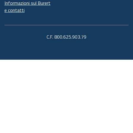
Informazioni sul Burert
e contatti
C.F. 800.625.903.79