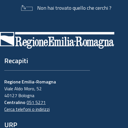
Non hai trovato quello che cerchi ?
Piè
di
pagina
Recapiti
Regione Emilia-Romagna
Viale Aldo Moro, 52
40127 Bologna
Centralino
051 5271
Cerca telefoni o indirizzi
URP